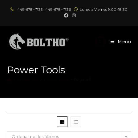
Ir
449-678-4735 | 449-678-4736
Lunes a Viernes 9:00-18:30
al
contenido
Menú
0
Power Tools
>
Productos
>
Power Tools
>
Página 5
Ordenar por los últimos