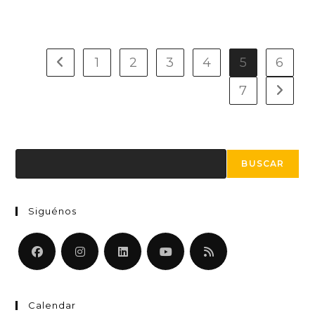
1
2
3
4
5
6
7
Buscar
BUSCAR
Siguénos
Calendar