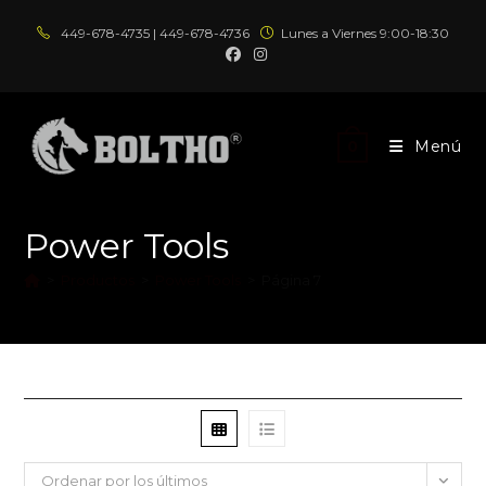
Ir
449-678-4735 | 449-678-4736
Lunes a Viernes 9:00-18:30
al
contenido
Menú
0
Power Tools
>
Productos
>
Power Tools
>
Página 7
Ordenar por los últimos