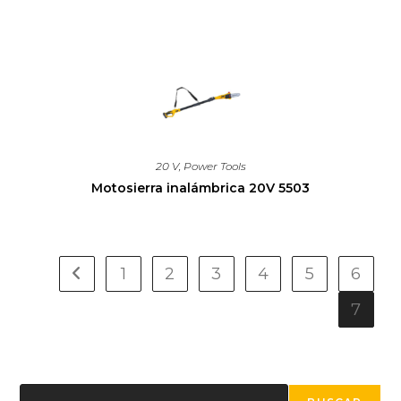
20 V
,
Power Tools
Motosierra inalámbrica 20V 5503
1
2
3
4
5
6
7
Buscar